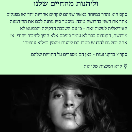
וליהנות מהחיים שלנו
סקס הוא נהדר במיוחד כאשר שניהם לוקחים אחריות יחד ואז מפנקים
אחד את השני בהרגשה טובה. מיסטר סייז נותנת לכם את ההזדמנות
האידיאלית לעשות זאת - כי עם השכבה הדקיקה והכמעט לא
מורגשת, הקונדום כבר לא עומד ביניכם אלא הופך לחיבור ייחודי. אז
אתה יכול גם להרגיש בטוח וגם ליהנות מהמין במלוא עוצמתו.
סקרן? בדקנו זוגות - כאן הם מספרים על החוויות שלהם.
⚧ קרא המלצות של זוגות