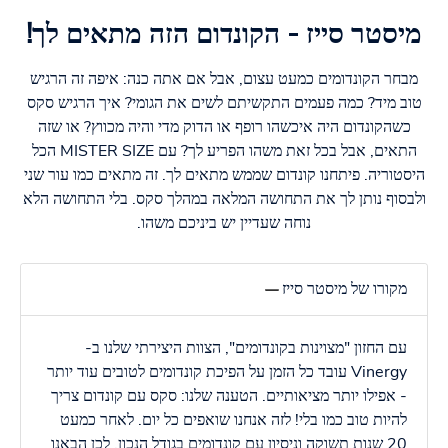
מיסטר סייז - הקונדום הזה מתאים לך!
מבחר הקונדומים כמעט עצום, אבל אם אתה כנה: איפה זה הרגיש
טוב מיד? כמה פעמים התקשיתם לשים את הגומי? איך הרגיש סקס
כשהקונדום היה איכשהו רופף או הדוק מדי והיה מכווץ? או שזה
התאים, אבל בכל זאת משהו הפריע לך? עם MISTER SIZE הכל
היסטוריה. פיתחנו קונדום שממש מתאים לך. זה מתאים כמו עור שני
ולבסוף נותן לך את התחושה המלאה במהלך סקס. בלי התחושה הלא
נוחה שעדיין יש ביניכם משהו.
מקורו של מיסטר סייז
עם החזון "מצוינות בקונדומים", הצוות היצירתי שלנו ב-
Vinergy עובד כל הזמן על הפיכת קונדומים לטובים עוד יותר
- אפילו יותר מציאותיים. הטענה שלנו: סקס עם קונדום צריך
להיות טוב כמו בלי! לזה אנחנו שואפים כל יום. לאחר כמעט
20 שנות תשוקה וניסיון עם קונדומים בגודל הנכון, לכן הבאנו