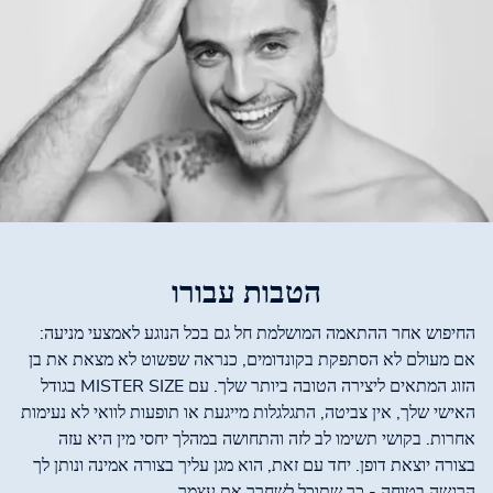
הטבות עבורו
החיפוש אחר ההתאמה המושלמת חל גם בכל הנוגע לאמצעי מניעה:
אם מעולם לא הסתפקת בקונדומים, כנראה שפשוט לא מצאת את בן
הזוג המתאים ליצירה הטובה ביותר שלך. עם MISTER SIZE בגודל
האישי שלך, אין צביטה, התגלגלות מייגעת או תופעות לוואי לא נעימות
אחרות. בקושי תשימו לב לזה והתחושה במהלך יחסי מין היא עזה
בצורה יוצאת דופן. יחד עם זאת, הוא מגן עליך בצורה אמינה ונותן לך
הרגשה בטוחה - כך שתוכל לשחרר את עצמך.