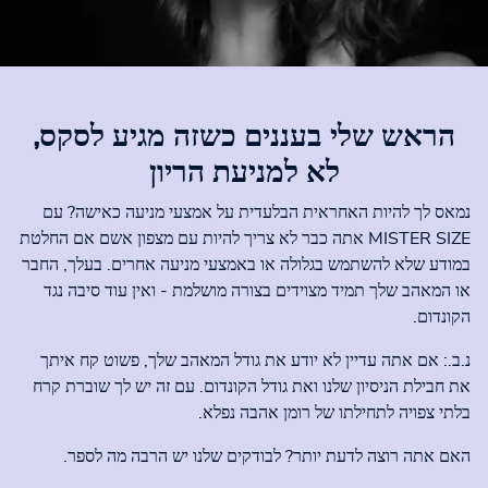
הראש שלי בעננים כשזה מגיע לסקס,
לא למניעת הריון
נמאס לך להיות האחראית הבלעדית על אמצעי מניעה כאישה? עם
MISTER SIZE אתה כבר לא צריך להיות עם מצפון אשם אם החלטת
במודע שלא להשתמש בגלולה או באמצעי מניעה אחרים. בעלך, החבר
או המאהב שלך תמיד מצוידים בצורה מושלמת - ואין עוד סיבה נגד
הקונדום.
נ.ב.: אם אתה עדיין לא יודע את גודל המאהב שלך, פשוט קח איתך
את חבילת הניסיון שלנו ואת גודל הקונדום. עם זה יש לך שוברת קרח
בלתי צפויה לתחילתו של רומן אהבה נפלא.
האם אתה רוצה לדעת יותר? לבודקים שלנו יש הרבה מה לספר.