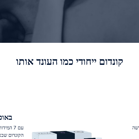
קונדום ייחודי כמו העונד אותו
באופן
ושה
עם 7 המי
הקונדום שבא