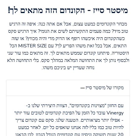
מיסטר סייז - הקונדום הזה מתאים לך!
מבחר הקונדומים כמעט עצום, אבל אם אתה כנה: איפה זה הרגיש
טוב מיד? כמה פעמים התקשיתם לשים את הגומי? איך הרגיש סקס
כשהקונדום היה איכשהו רופף או הדוק מדי והיה מכווץ? או שזה
התאים, אבל בכל זאת משהו הפריע לך? עם MISTER SIZE הכל
היסטוריה. פיתחנו קונדום שממש מתאים לך. זה מתאים כמו עור שני
ולבסוף נותן לך את התחושה המלאה במהלך סקס. בלי התחושה הלא
נוחה שעדיין יש ביניכם משהו.
מקורו של מיסטר סייז
עם החזון "מצוינות בקונדומים", הצוות היצירתי שלנו ב-
Vinergy עובד כל הזמן על הפיכת קונדומים לטובים עוד יותר
- אפילו יותר מציאותיים. הטענה שלנו: סקס עם קונדום צריך
להיות טוב כמו בלי! לזה אנחנו שואפים כל יום. לאחר כמעט
20 שנות תשוקה וניסיון עם קונדומים בגודל הנכון, לכן הבאנו