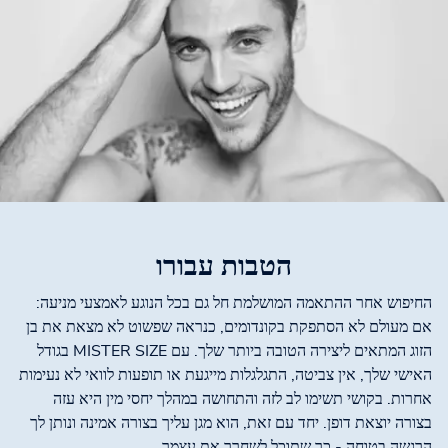
הטבות עבורו
החיפוש אחר ההתאמה המושלמת חל גם בכל הנוגע לאמצעי מניעה:
אם מעולם לא הסתפקת בקונדומים, כנראה שפשוט לא מצאת את בן
הזוג המתאים ליצירה הטובה ביותר שלך. עם MISTER SIZE בגודל
האישי שלך, אין צביטה, התגלגלות מייגעת או תופעות לוואי לא נעימות
אחרות. בקושי תשימו לב לזה והתחושה במהלך יחסי מין היא עזה
בצורה יוצאת דופן. יחד עם זאת, הוא מגן עליך בצורה אמינה ונותן לך
הרגשה בטוחה - כך שתוכל לשחרר את עצמך.