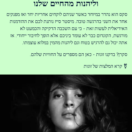
וליהנות מהחיים שלנו
סקס הוא נהדר במיוחד כאשר שניהם לוקחים אחריות יחד ואז מפנקים
אחד את השני בהרגשה טובה. מיסטר סייז נותנת לכם את ההזדמנות
האידיאלית לעשות זאת - כי עם השכבה הדקיקה והכמעט לא
מורגשת, הקונדום כבר לא עומד ביניכם אלא הופך לחיבור ייחודי. אז
אתה יכול גם להרגיש בטוח וגם ליהנות מהמין במלוא עוצמתו.
סקרן? בדקנו זוגות - כאן הם מספרים על החוויות שלהם.
⚧ קרא המלצות של זוגות