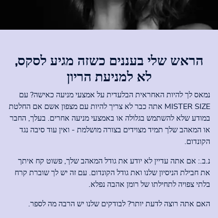
הראש שלי בעננים כשזה מגיע לסקס,
לא למניעת הריון
נמאס לך להיות האחראית הבלעדית על אמצעי מניעה כאישה? עם
MISTER SIZE אתה כבר לא צריך להיות עם מצפון אשם אם החלטת
במודע שלא להשתמש בגלולה או באמצעי מניעה אחרים. בעלך, החבר
או המאהב שלך תמיד מצוידים בצורה מושלמת - ואין עוד סיבה נגד
הקונדום.
נ.ב.: אם אתה עדיין לא יודע את גודל המאהב שלך, פשוט קח איתך
את חבילת הניסיון שלנו ואת גודל הקונדום. עם זה יש לך שוברת קרח
בלתי צפויה לתחילתו של רומן אהבה נפלא.
האם אתה רוצה לדעת יותר? לבודקים שלנו יש הרבה מה לספר.