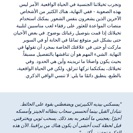
ونجرب تخيلاتنا الجنسية في الحياة الواقعية. الأمر ليس
بهذه الصعوبة - ففي النهاية، هناك الكثير من الأشخاص
الآخرين الذين يشعرون بنفس الشعور. يمكنك استخدام
منصات المواعدة للعثور على رفقاء لعب مناسبين لتلبية
تخيلاتك إذا قمت بتوصيل رغباتك بوضوح. في بعض الأحيان
حتى بشكل غير متوقع تمامًا في الحانة أو في السوبر
ماركت أو حتى في علاقتك الخاصة بمجرد أن تقولها في
النهاية. الشيء المهم هو أن تناقشها بالتفصيل مسبقاً.
بحيث يكون واضحًا ما تريدينه وأين هي الحدود. وفي
تخيلاتك، يمكنكما تركها تنزلق، ولكن في الحياة الواقعية،
بالطبع، ينطبق دائمًا ما يلي: لا تنسي الواقي الذكري.
"يمسكني بيديه الكبيرتين ويضغطني بقوة على الحائط.
نتبادل القبل بينما أتحسس سحاب بنطاله الجينز وأمسكه
أخيرًا. يعجبني ما أشعر به بعد ذلك. يسحب ثوبي ويخترقني.
قبل لحظة كنت أخشى أن يكون هناك من يراقبنا. الآن هذه
الفكرة تحفزني أكثر...".