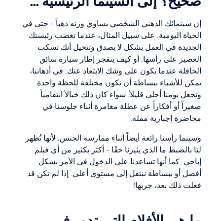
صحيح؟ إلى السينما الرئيسية ...
إن سينمائك الذهني الشخصي يساوي وزنه ذهباً - حتى في
الحياة اليومية. على سبيل المثال، عندما تغضب رئيستك
الجديدة في العمل بشكل لا يصدق وتتخيل أنك تسكب
العصير على رأسها. أو كيف ينفجر إطار سيارة سائق
الحافلة عندما يكون على وشك الابتعاد عنك. في أذهاننا،
يمكن للأشياء ببساطة أن تكون مختلفة للحظة واحدة
وتجعل يومنا أحلى قليلاً. سواء كان ذلك خيالاً انتقامياً
صغيراً أو أفكاراً عن عطلة مغامرة أثناء جلوسنا في
محاضرة إجبارية مملة.
وسينما رأسنا رائعة أيضاً أثناء ممارسة الجنس. لأنها تُظهر
لنا بالضبط ما الذي يثيرنا حقًا - أكثر بكثير من أي فيلم
إباحي. كما أنها تساعدنا على الدخول في الأمر بشكل
أفضل أو ببساطة ننتقل إلى مستوى أعلى. إذا لم تكن قد
فعلت ذلك بعد، جربها!