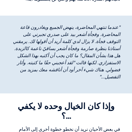
"عندما تنتهي المحاضرة، ينهض الجميع ويغادرون قاعة
المحاضرة. وفجأة أشعر بيد على صدري تجبرني على
التوقف فجأة. لا يزال لدي كلمة أريد أن أقولها لك. يرمقني
أستاذنا بنظرة صارمة وفجأة أشعر بساقيّ ناعمة كالزبدة.
هل هذا بشأن المقال؟ ما كان يجب أن أكتبه بهذا الشكل
الاستفزازي. لكنها قالت "لقد أعجبني حقًا ما كتبته. وأثار
فضولي. هناك شيء آخر أود أن أناقشه معك بمزيد من
التفصيل..."
وإذا كان الخيال وحده لا يكفي
...؟
في بعض الأحيان نريد أن نخطو خطوة أخرى إلى الأمام