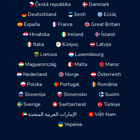
Česká republika
Danmark
Deutschland
Eesti
Ελλάς
España
France
Great Britain
Hrvatska
Ireland
Ísland
Italia
Κύπρος
Latvija
Lietuva
Luxembourg
Magyarország
Malta
Maroc
Nederland
Norge
Österreich
Polska
Portugal
România
Slovenija
Slovensko
Suomi
Sverige
Switzerland
Türkiye
Việt Nam
الإمارات العربية المتحدة
Україна