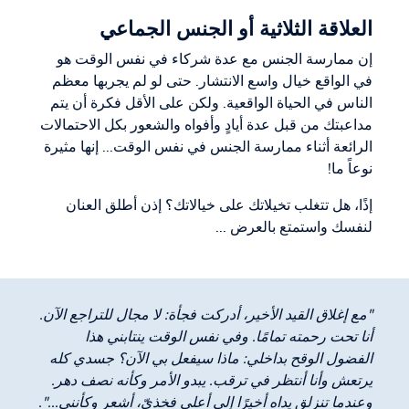
العلاقة الثلاثية أو الجنس الجماعي
إن ممارسة الجنس مع عدة شركاء في نفس الوقت هو
في الواقع خيال واسع الانتشار. حتى لو لم يجربها معظم
الناس في الحياة الواقعية. ولكن على الأقل فكرة أن يتم
مداعبتك من قبل عدة أيادٍ وأفواه والشعور بكل الاحتمالات
الرائعة أثناء ممارسة الجنس في نفس الوقت... إنها مثيرة
نوعاً ما!
إذًا، هل تتغلب تخيلاتك على خيالاتك؟ إذن أطلق العنان
لنفسك واستمتع بالعرض ...
"مع إغلاق القيد الأخير، أدركت فجأة: لا مجال للتراجع الآن.
أنا تحت رحمته تمامًا. وفي نفس الوقت ينتابني هذا
الفضول الوقح بداخلي: ماذا سيفعل بي الآن؟ جسدي كله
يرتعش وأنا أنتظر في ترقب. يبدو الأمر وكأنه نصف دهر.
وعندما تنزلق يداه أخيرًا إلى أعلى فخذيّ، أشعر وكأنني...".