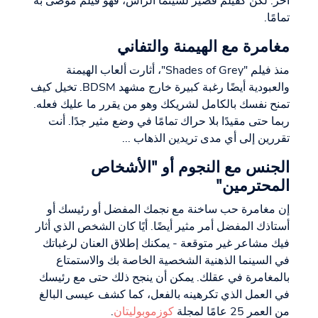
آخر. لكن كفيلم قصير لسينما الرأس، فهو فيلم موصى به
تمامًا.
مغامرة مع الهيمنة والتفاني
منذ فيلم "Shades of Grey"، أثارت ألعاب الهيمنة
والعبودية أيضًا رغبة كبيرة خارج مشهد BDSM. تخيل كيف
تمنح نفسك بالكامل لشريكك وهو من يقرر ما عليك فعله.
ربما حتى مقيدًا بلا حراك تمامًا في وضع مثير جدًا. أنت
تقررين إلى أي مدى تريدين الذهاب ...
الجنس مع النجوم أو "الأشخاص
المحترمين"
إن مغامرة حب ساخنة مع نجمك المفضل أو رئيسك أو
أستاذك المفضل أمر مثير أيضًا. أيًا كان الشخص الذي أثار
فيك مشاعر غير متوقعة - يمكنك إطلاق العنان لرغباتك
في السينما الذهنية الشخصية الخاصة بك والاستمتاع
بالمغامرة في عقلك. يمكن أن ينجح ذلك حتى مع رئيسك
في العمل الذي تكرهينه بالفعل، كما كشف عيسى البالغ
من العمر 25 عامًا لمجلة
كوزموبوليتان
.