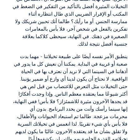
التخيلات المثيرة أفضل بالتأكيد من التفكير في الضغط في
المكتب أو الإقرار الضريبي الذي طال انتظاره أثناء
ممارسة الجنس. أو ما رأيك؟ طالما أنك تحبين شريكك ولا
تفكرين بالفعل في شخص آخر، فلا بأس بالمغامرات
الصغيرة في ذهنك. في النهاية، سيحظى كلاكما بعلاقة
جنسية أفضل نتيجة لذلك.
ينطبق الأمر نفسه أيضًا على طبيعة تخيلاتنا - مهما بدت
صعبة أو غريبة في البداية. يمكننا أن نعيش كل ما يدور في
أذهاننا في السينما التي لا نريد أن نعترف بها في الحياة
الواقعية. لا نحتاج أن يكون لدينا أي وازع أو ضمير يؤنبنا.
حتى التخيلات مثل التعرض للاغتصاب من قبل لص هي
أكثر شيوعًا مما يعتقده معظم الناس. وإذا وجدت أفكارًا
قد يجدها الآخرون مثيرة للاشمئزاز؟ فلا بأس! ففي النهاية،
إنها سينما رأسك وأنت من يحدد البرنامج. بدون أي
محرمات مزعجة. طالما تم استبعاد الحيوانات والأطفال،
فلا بأس بأي شيء تقريبًا. لذا انغمس في تخيلاتك السرية
ولا تقلق بشأن ما قد يعتقده الآخرون. غالبًا ما يكون لديهم
تخيلاتهم القذرة الخاصة بهم والتي لن يكشفوها أبدًا.