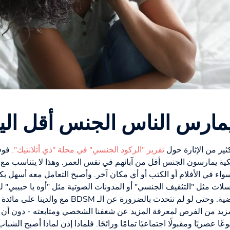
مارس الناس الجنس أقل الي
تقرير "الركود الجنسي" في مجلة "ذي أتلانتيك".
فوفق
ريكية يمارسون الجنس أقل من آبائهم في نفس العمر. وهذا لا يتناسب م
واء في الأفلام أو الكتب أو أي مكان آخر. وأصبح التعامل معه أسهل بك
ت مثل "التثقيف الجنسي" أو المدونات الصوتية مثل "أوه يا حبيبي"
أيضًا نصائح قيمة لحياة جنسية مُرضية. وحتى لو لم نتح
زيد من الفرص لمعرفة المزيد عن شغفنا الشخصي ومتابعته - دون أن نق
ا عصريًا ومقبولًا اجتماعيًا تمامًا ورائجًا. فلماذا إذن لماذا أصبح ا