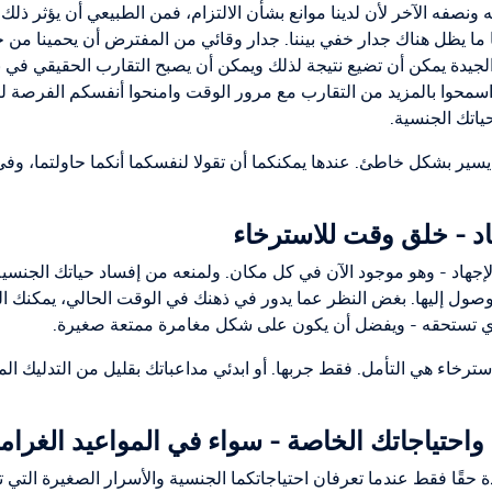
نصفه الآخر لأن لدينا موانع بشأن الالتزام، فمن الطبيعي أن يؤثر ذلك ع
بًا ما يظل هناك جدار خفي بيننا. جدار وقائي من المفترض أن يحمينا من 
الجيدة يمكن أن تضيع نتيجة لذلك ويمكن أن يصبح التقارب الحقيقي في بعض
 اسمحوا بالمزيد من التقارب مع مرور الوقت وامنحوا أنفسكم الفرصة لت
حياتك الجنسية.
يسير بشكل خاطئ. عندها يمكنكما أن تقولا لنفسكما أنكما حاولتما، وف
ن الإجهاد - وهو موجود الآن في كل مكان. ولمنعه من إفساد حياتك الجن
وصول إليها. بغض النظر عما يدور في ذهنك في الوقت الحالي، يمكنك التع
ذي تستحقه - ويفضل أن يكون على شكل مغامرة ممتعة صغيرة.
استرخاء هي التأمل. فقط جربها. أو ابدئي مداعباتك بقليل من التدليك
دة حقًا فقط عندما تعرفان احتياجاتكما الجنسية والأسرار الصغيرة التي 