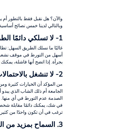
والآن؟ هل نقبل فقط بالتطور أم يمك
وبالتالي لدينا خمس نصائح أساسية
1- لا تسلكي دائمًا الطريق السهل
غالبًا ما نسلك الطريق السهل: تط
أسهل من التورط في موقف نشعر فيه
بجرأة. إذا اتضح أنها فاشلة، يمكنك 
2- لا تنشغل بالاحتمالات الكثيرة
من المؤكد أن الخيارات كثيرة ومن 
الجامعة أم ذلك الشاب الذي يبدو 
الصدمة عدم التورط في أي منها. 
في شك، يمكنك دائمًا مقابلة شخص آ
ترغب في أن تكون واحدًا من كثير
3. السماح بمزيد من التقارب والانخراط مع بعضنا البعض