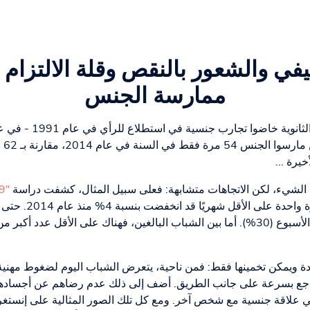
ي والشعور بالنقص وقلة الالتزام 
ممارسة الجنس
من 1
يرة ...
ض الشيء، لكن الاتجاهات متشابهة: فعلى سبيل المثال، كشفت دراسة
"Freizeit Monitor 2019"
الألمان الذين يمارسون 
دة ويمكن تخمينها فقط: فمن ناحية، يتعرض الشباب اليوم لضغوط مهنية أ
تراجع بسرعة على جانب الطريق. أضف إلى ذلك عدم رضاهم عن أجسادهم
لاقة جنسية مع شخص آخر. ومع كل تلك الصور المثالية على إنستغرام،