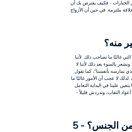
من الخيارات - فكيف يفترض بك أن
والي 60% من الأمريكيين تحت سن 35 عامًا ليسوا في علاقة ملتزمة. في حين أن الأزواج
ر منه؟
تي غالبًا ما تصاحب ذلك. لأننا
عر بالسوء بعد ذلك لأننا لا
ذي نمارسه بأنفسنا"، كما تقول
لذلك لا عجب أن الأمور غالبًا ما
ين علينا في البداية التعامل
واد الثقاب، وتدردش قليلاً -
ما الذي يساعدني عندما أرغب في ممارسة المزيد من الجنس؟ - 5