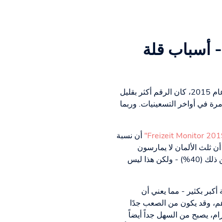
- أسباب قلة
حوالي 54% من طلاب المدارس الثانوية خاضوا تجارب جنسية في استطلاع للرأي في عام 1991 - في عام 2015، كان الرقم أكثر بقليل
4%. ومتوسط البالغين الذين مارسوا الجنس 54 مرة فقط في السنة في عام 2014، مقارنة بـ 62 مرة في أواخر التسعينيات. وربما
أن نسبة
الجنس مرة واحدة على الأقل شهريًا قد انخفضت بنسبة 4% منذ عام 2014. حتى أن ثلث الألمان لا يمارسون
الجنس مرة واحدة على الأقل في الأسبوع (30%). أما بين الشباب البالغين، فهناك على الأقل عدد أكبر من ذلك (40%) - ولكن هذا ليس
كبر بكثير - مما يعني أن
، وقد يكون من الصعب جدًا
 يصبح من السهل جداً أيضاً