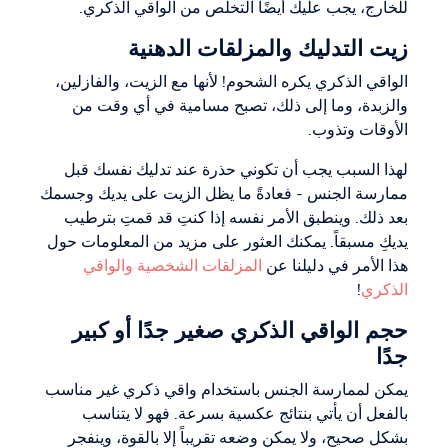
للخارج، يجب عليك أيضًا التخلص من الواقي الذكري.
زيت التدليك والمزلقات الدهنية
الواقي الذكري يكره الشحوم! لأنها مع الزيت، والفازلين،
والزبدة، وما إلى ذلك، تصبح مسامية في أي وقت من
الأوقات وتذوب.
لهذا السبب يجب أن تكوني حذرة عند تدليك نفسك قبل
ممارسة الجنس - فعادةً ما يظل الزيت على يديك وجسمك
بعد ذلك. وينطبق الأمر نفسه إذا كنتِ قد قمتِ بترطيب
يديكِ مسبقاً. يمكنك العثور على مزيد من المعلومات حول
هذا الأمر في دليلنا عن
المزلقات الشخصية والواقي
الذكري
!
حجم الواقي الذكري صغير جدًا أو كبير
جدًا
يمكن لممارسة الجنس باستخدام واقي ذكري غير مناسب
بالفعل أن يأتي بنتائج عكسية بسرعة. فهو لا يتناسب
بشكل صحيح، ولا يمكن وضعه تقريباً إلا بالقوة، وينفجر