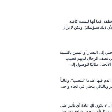
فة. كما أنها ليست كافية
ن ذلك سيؤلمك). ولكن لا تزال
 إلى اليسار أو اليمين بالنسبة
والي نصف الرجال لديهم قضيب
لانحناء مثاليًا للوصول إلى
دم فيها عندما "تنتصب". وغالباً
بالتالي ينحني في اتجاه واحد.
 لا يكون لكِ عادةً أي تأثير على
يس ضروريًا. (أي شخص شاهد مسلسل