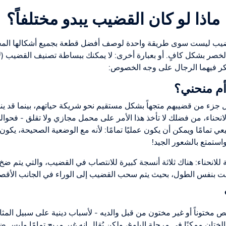
ماذا لو كان القضيب يبدو مختلفاً؟
لقضيب ليست سوى طريقة واحدة لوصف أفضل قطعة بجميع أشكالها المختل
خصر بشكل كافٍ. أو بعبارة أخرى: لا يمكنك ببساطة تصنيف القضيب (لأ
فكر فيهما الرجال على وجه الخصوص:
أم منحني؟
جزء من قضيبهم متجهاً بشكل مستقيم نحو شريكة حياتهم، بينما قد ينحني
الانحناء، من فضلك لا تأخذ هذا الأمر على محمل مجازي ولا تقلق - فح
عي تمامًا ويمكن أن يكون عمليًا تمامًا: لأنه مع الوضعية الصحيحة، يكون ا
تمتع بالشعور الجيد!
لانحناء: هناك ثلاثة أنسجة كبيرة للانتصاب في القضيب، والتي يتم ضخ ال
ت بنفس الطول، بحيث يتم سحب القضيب إلى الوراء في الجانب الأقصر و
خص مختوناً أو غير مختون من قبل والديه - لأسباب دينية على سبيل المثال.
ل الختان ممكنًا في مرحلة البلوغ، ولكن يُقال إنه غير مريح تمامًا ول