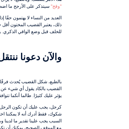
"وقح"
سيتذكر على الأرجح ما اضطر 
العديد من النساء لا يهتمون حقًا 
ذلك، يعتبر القضيب المختون أقل 
للخلف قبل وضع الواقي الذكري. وبخ
والآن دعونا ننت
بالطبع، شكل القضيب يُحدث فرقً
القضيب بالكاد يقول أي شيء عن ال
يؤثر عليك كثيرًا. طالما أنكما ت
كرجل، يجب عليك أن تكون الرجل ا
شكوك، فقط أدرك أنه لا يمكننا اخت
السبب يجب علينا تقدير ما لدينا و
مع الموقف الصحيح، يمكنك أن تكو