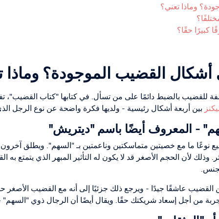
ودة؟ وماذا تعني؟
تلفًا؟
كبيرًا حقًا؟
 أشكال القضيب الموجودة؟ وماذا ت
لفة للقضيب بالضبط دائمًا على من تسأل. في كتابها "كتاب القضيب"، تف
يكنز
بين أربعة أشكال رئيسية - ولديها فكرة واضحة عن نوع الرجل الذي
م" - المعروف أيضًا باسم "ديتريش"
 نوعًا ما مع خصيتين متماسكتين وناعمتين بـ "السهم". ويطلق آخرون 
 وذلك لأن الحجم الأصغر قد لا يكون له التأثير المبهر الذي يتمتع به ا
لجنس.
قضيب عاشقًا جيدًا - ويرجع ذلك جزئيًا إلى أنه مع القضيب الأصغر حج
لتجربة من أجل إسعاد شريكتك حقًا. ويقال أيضًا أن الرجال ذوي "الس