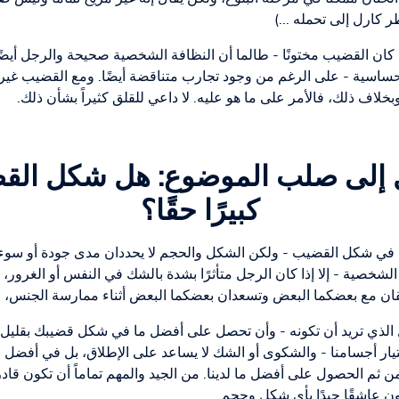
كارل إلى تحمله ...)
إذا كان القضيب مختونًا - طالما أن النظافة الشخصية صحيحة والرجل أي
حساسية - على الرغم من وجود تجارب متناقضة أيضًا. ومع القضيب غي
لاف ذلك، فالأمر على ما هو عليه. لا داعي للقلق كثيراً بشأن ذلك.
قل إلى صلب الموضوع: هل شكل القض
كبيرًا حقًا؟
ا في شكل القضيب - ولكن الشكل والحجم لا يحددان مدى جودة أو سو
شخصية - إلا إذا كان الرجل متأثرًا بشدة بالشك في النفس أو الغرور، 
توافقان مع بعضكما البعض وتسعدان بعضكما البعض أثناء ممارسة الجنس
لذي تريد أن تكونه - وأن تحصل على أفضل ما في شكل قضيبك بقليل من 
يار أجسامنا - والشكوى أو الشك لا يساعد على الإطلاق، بل في أفضل ال
من ثم الحصول على أفضل ما لدينا. من الجيد والمهم تماماً أن تكون قادر
ن عاشقًا جيدًا بأي شكل وحجم.