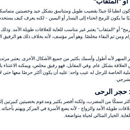
أو "المثقاب"
ركون انطباعًا جيدًا بقضيب طويل ومتناسق بشكل جيد وخصيتين متماسكتين
ًا ما يكون للرمح انحناء إلى اليسار أو اليمين - لكنه يعرف كيف يستخدم
مح" أو "المثقاب" يعتبر غير مناسب للغاية للعلاقات طويلة الأمد. وذلك 
م ومن ثم البقاء مخلصًا. وهو أمر مؤسف، لأنه بخلاف ذلك هو الرفيق ال
 المبهر لأنه أطول وأسمك بكثير من جميع الأشكال الأخرى. يعتبر مرتديه 
ي العلاقة بشكل عام. وفي المقابل، فهو رفيق مخلص، ويمكنه الاعتناء بال
ية الخاصة للرجل له عيب واحد: عليه أن يكون أكثر حرصًا معها حتى لا ت
لشرجي.
 حجر الرحى
أكثر سمكًا من المضرب، ولكنه أقصر بكثير ومدعوم بخصيتين كبيرتين إلى
قات طويلة الأمد والزواج - لأنه يضع الأسرة في المركز ويهتم بأحبائه.
ية. الخيار المثالي لحياة متواضعة.