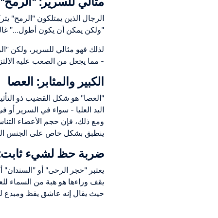
مثالي للسرير: "الرمح" 
الرجال الذين يمتلكون "الرمح" يت
"ولكن يمكن أن يكون أطول..." غالب
لذلك فهو مثالي للسرير، ولكن "الر
- مما يجعل من الصعب عليه الالتزا
الكبير والمثابر: العصا
"العصا" هو شكل القضيب ذو التأثير
اليد العليا - سواء في السرير أو ف
ومع ذلك، فإن حجم الأعضاء التناسل
ينطبق بشكل خاص على الجنس ا
ضربة حظ لشيء ثابت:
يعتبر "حجر الرحى" أو "السندان" 
يقف وراءها هو هبة من السماء للعلا
حيث يقال إنه عاشق يقظ ومبدع للغا