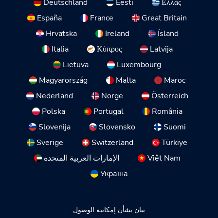
Deutschland
Eesti
Ελλάς
España
France
Great Britain
Hrvatska
Ireland
Ísland
Italia
Κύπρος
Latvija
Lietuva
Luxembourg
Magyarország
Malta
Maroc
Nederland
Norge
Österreich
Polska
Portugal
România
Slovenija
Slovensko
Suomi
Sverige
Switzerland
Türkiye
Việt Nam
الإمارات العربية المتحدة
Україна
بيان بشأن إمكانية الوصول