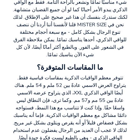
شيء مناسبًا تمامًا ونشعر بالراحة التامة. فقط مع الواقي
الذكري يبدو الأمر أحيانًا كما لو أن جميع القضبان متشابهة.
لكنك ستدرك بنفسك أن هذا غير صحيح على الإطلاق. لذلك
نحن في MISTER SIZE قلنا لأنفسنا أننا أردنا أن ننصف
تنوع الرجال بشكل كامل - مع سبعة أحجام مختلفة
للواقي الذكري، أحدها يناسبك تمامًا. يمكن ملاحظة الفرق
في الشعور على الفور. وبالطبع أكثر أمانًا أيضًا، لأن كل
شيء الآن يناسبك تمامًا.
ما المقاسات المتوفرة؟
تتوفر معظم الواقيات الذكرية بمقاسات قياسية فقط.
يتراوح العرض الاسمي عادةً بين 52 ملم و 54 ملم. هناك
أيضًا الواقي الذكري XXL، الذي يتراوح عرضه الاسمي
عادةً بين 55 مم و57 مم. وكما ترى، فإن النطاق ليس
واسعًا حقًا. وإذا كنت لا تتناسب مع هذا النمط، فستواجه
دائمًا مشاكل مع معظم الواقيات الذكرية. فإما أنه يناسبك
بشكل فضفاض قليلاً أو أنه يقرص ويتلوى بشكل غير مريح.
لذلك لا عجب أن العديد من الرجال يفضلون عدم استخدام
الواقي الذكري - وهي بالطبع ليست فكرة جيدة أيضًا.