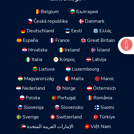
Belgium
България
Česká republika
Danmark
Deutschland
Eesti
Ελλάς
España
France
Great Britain
Hrvatska
Ireland
Ísland
Italia
Κύπρος
Latvija
Lietuva
Luxembourg
Magyarország
Malta
Maroc
Nederland
Norge
Österreich
Polska
Portugal
România
Slovenija
Slovensko
Suomi
Sverige
Switzerland
Türkiye
Việt Nam
الإمارات العربية المتحدة