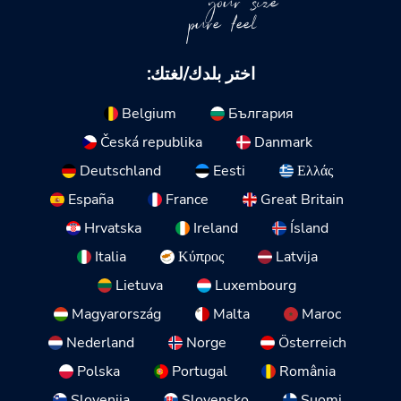
your size
pure feel
اختر بلدك/لغتك:
Belgium
България
Česká republika
Danmark
Deutschland
Eesti
Ελλάς
España
France
Great Britain
Hrvatska
Ireland
Ísland
Italia
Κύπρος
Latvija
Lietuva
Luxembourg
Magyarország
Malta
Maroc
Nederland
Norge
Österreich
Polska
Portugal
România
Slovenija
Slovensko
Suomi