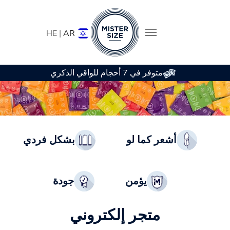
HE |
AR
متوفر في 7 أحجام للواقي الذكري
Skip to main conten
أشعر كما لو
بشكل فردي
يؤمن
جودة
متجر إلكتروني