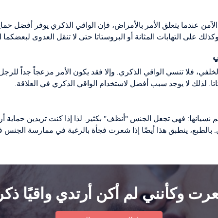
 الآمن عندما يتعلق الأمر بالأمراض، فإن الواقي الذكري يوفر أفضل حما
وكذلك على التهابات المثانة أو البروستاتا حتى لا تنقل العدوى لبعضكما 
ي
خلفي، فلا تنسي الواقي الذكري. وإلا فقد يكون الأمر مزعجاً جداً للرجل
تاتا. لذلك لا يوجد سبب أفضل لاستخدام الواقي الذكري في العلاقة.
تم نسيانها: فهي تجعل الجنس "أنظف" بكثير. لذا إذا كنت تريدين حماية أر
بالطبع، ينطبق هذا أيضًا إذا شعرت فجأة بالرغبة في ممارسة الجنس في 
ت وكأنني لم أكن أرتدي واقيًا ذكري