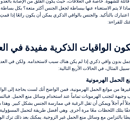
قاتلة للشهوة. خاصةً في العلاقات، حيث يكون القلق من الإصابة بالعدو
اذا لا يتم الاستغناء عنها ببساطة لجعل الجنس أكثر متعة؟ بكل بساطة ل
عتبارك بالتأكيد. والجنس بالواقي الذكري يمكن أن يكون رائعًا إذا قم
تك للقراءة:
ون الواقيات الذكرية مفيدة في الع
أجمل بدون واقي ذكري إذا لم يكن هناك سبب لاستخدامه. ولكن في العدي
بيل المثال، في الحالات الأربع التالية:
 الحمل الهرمونية
يرها من موانع الحمل الهرمونية، فمن الواضح أنك لست بحاجة إلى الواقي 
اب وجيهة لتجنب الهرمونات تماماً عند استخدام وسائل منع الحمل. فبالن
جلاً أم آجلاً ويمكن أن تقل الرغبة في ممارسة الجنس بشكل كبير. وهذا 
 حقًا بتلك اللحظات معًا مرة أخرى. وهي أفضل طريقة لتحمل المسؤولية ح
أيضًا بالتزامن مع وسائل منع الحمل غير الزوجية. يمكنك بعد ذلك ترك الو