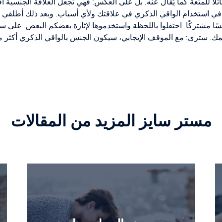
تلاً للمتعة كما يُقال عنه. بل على العكس: فهي تجعل العلاقة الجنسية
ن في استخدام الواقي الذكري في علاقتك ولأي أسباب. وبعد ذلك أطلقي 
 مشتركًا. احتفلوا باللحظة واستخدموها لإثارة بعضكم البعض. على س
مك. سترى: مع الموقف الإيجابي، سيكون الجنس بالواقي الذكري أكثر م
مستر سايز المزيد من المقالات