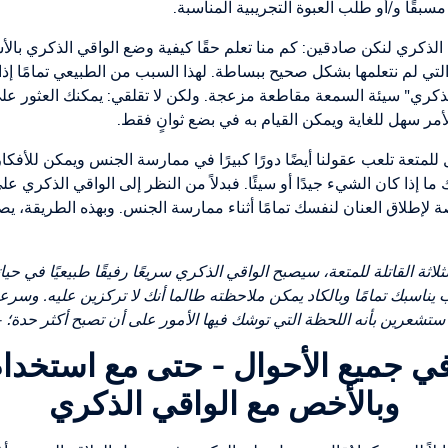
قًا و/أو طلب العبوة التجريبية المناسبة.
الذكري لنكن صادقين: كم منا تعلم حقًا كيفية وضع الواقي الذكري بال
 التي لم نتعلمها بشكل صحيح ببساطة. لهذا السبب من الطبيعي تمامًا 
كري" سيئة السمعة مقاطعة مزعجة. ولكن لا تقلقي: يمكنك العثور على
أمر سهل للغاية ويمكن القيام به في بضع ثوانٍ فقط.
للمتعة تلعب عقولنا أيضًا دورًا كبيرًا في ممارسة الجنس ويمكن للأفك
ا إذا كان الشيء جيدًا أو سيئًا. فبدلاً من النظر إلى الواقي الذكري عل
ة لإطلاق العنان لنفسك تمامًا أثناء ممارسة الجنس. وبهذه الطريقة، يص
ثة القاتلة للمتعة، سيصبح الواقي الذكري سريعًا رفيقًا طبيعيًا في حيات
 يناسبك تمامًا وبالكاد يمكن ملاحظته طالما أنك لا تركزين عليه. وسرع
 ستشعرين بأنه اللحظة التي توشك فيها الأمور على أن تصبح أكثر حدة؛ -
ي جميع الأحوال - حتى مع استخدام
وبالأخص مع الواقي الذكري