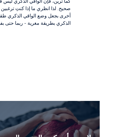
كما ترين، فإن الواقي الذكري ليس قا
صحيح. لذا انظري ما إذا كنتِ ترغبي
أخرى بجعل وضع الواقي الذكري طقسًا
الذكري بطريقة مغرية - ربما حتى بف