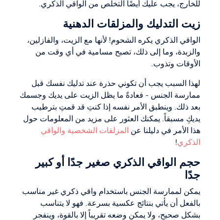
للخارج، يجب عليك أيضًا التخلص من الواقي الذكري.
زيت التدليك والمزلقات الدهنية
الواقي الذكري يكره الشحوم! لأنها مع الزيت، والفازلين،
والزبدة، وما إلى ذلك، تصبح مسامية في أي وقت من
الأوقات وتذوب.
لهذا السبب يجب أن تكوني حذرة عند تدليك نفسك قبل
ممارسة الجنس - فعادةً ما يظل الزيت على يديك وجسمك
بعد ذلك. وينطبق الأمر نفسه إذا كنتِ قد قمتِ بترطيب
يديكِ مسبقاً. يمكنك العثور على مزيد من المعلومات حول
هذا الأمر في دليلنا عن
المزلقات الشخصية والواقي
الذكري
!
حجم الواقي الذكري صغير جدًا أو كبير
جدًا
يمكن لممارسة الجنس باستخدام واقي ذكري غير مناسب
بالفعل أن يأتي بنتائج عكسية بسرعة. فهو لا يتناسب
بشكل صحيح، ولا يمكن وضعه تقريباً إلا بالقوة، وينفجر