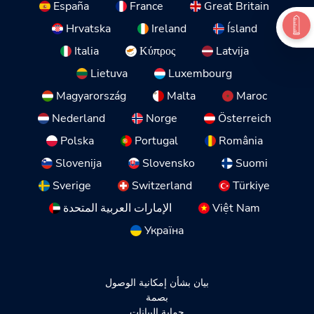
España
France
Great Britain
Hrvatska
Ireland
Ísland
Italia
Κύπρος
Latvija
Lietuva
Luxembourg
Magyarország
Malta
Maroc
Nederland
Norge
Österreich
Polska
Portugal
România
Slovenija
Slovensko
Suomi
Sverige
Switzerland
Türkiye
Việt Nam
الإمارات العربية المتحدة
Україна
بيان بشأن إمكانية الوصول
بصمة
حماية البيانات