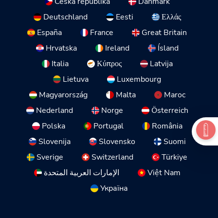
Česká republika
Danmark
Deutschland
Eesti
Ελλάς
España
France
Great Britain
Hrvatska
Ireland
Ísland
Italia
Κύπρος
Latvija
Lietuva
Luxembourg
Magyarország
Malta
Maroc
Nederland
Norge
Österreich
Polska
Portugal
România
Slovenija
Slovensko
Suomi
Sverige
Switzerland
Türkiye
Việt Nam
الإمارات العربية المتحدة
Україна