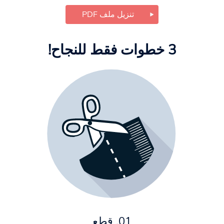
تنزيل ملف PDF
3 خطوات فقط للنجاح!
01. قطع