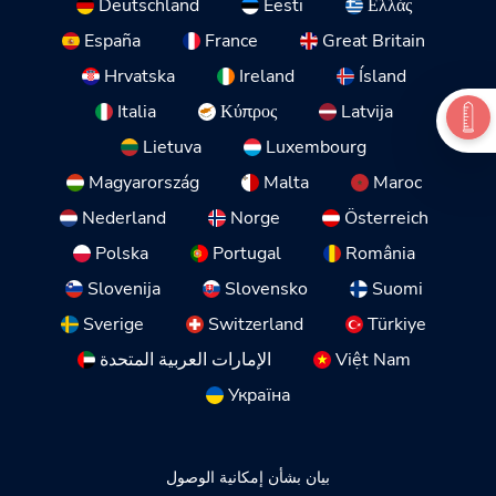
Deutschland
Eesti
Ελλάς
España
France
Great Britain
Hrvatska
Ireland
Ísland
Italia
Κύπρος
Latvija
Lietuva
Luxembourg
Magyarország
Malta
Maroc
Nederland
Norge
Österreich
Polska
Portugal
România
Slovenija
Slovensko
Suomi
Sverige
Switzerland
Türkiye
Việt Nam
الإمارات العربية المتحدة
Україна
بيان بشأن إمكانية الوصول