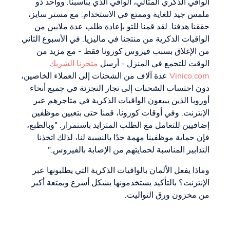
الواقي الذكري المثالي، الواقي الذي يناسبنا. وواحد ذو
ملمس جيد للغاية وممتع في الاستخدام. مع مستر سايز،
حققنا هدفنا. لقد قمنا للتو بإعادة طلب عدة ملايين من
الواقيات الذكرية من منتجنا في ماليزيا. في الأسبوع الثاني
من الإغلاق بسبب فيروس كورونا فقط - مع مزيد من
الوقت للتجمع في المنزل - أرسل
متجرنا الشريك
Vinico.com
عدة آلاف من الشحنات إلى العملاء الخاصين،
دون احتساب الشحنات إلى تجار التجزئة في جميع أنحاء
أوروبا الذين يبيعون الواقيات الذكرية في متاجرهم عبر
الإنترنت. وفي أوقات كورونا، قمنا حتى بتعيين موظفين
إضافيين للتعامل مع الطلب المتزايد باستمرار. "وبالطبع،
فإن حماية موظفينا مهمة جدًا بالنسبة لنا، لذلك اتخذنا
التدابير المناسبة لحمايتهم من الإصابة بالفيروس."
وماذا يفعل الألمان بالواقيات الذكرية التي يطلبونها عبر
الإنترنت؟ بالتأكيد يستخدمونها بشكل أسرع وبمتعة أكبر
من مخزون ورق التواليت.