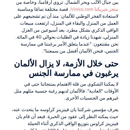
بين جبال الألب وبحر الشمال. تروي أرقامنا، وخاصة من
متجر شريكنا Vinico.com،
قصة مختلفة تمامًا ومناسبة
لاستعادة الفخر الوطني للألمان: منذ أن تم تشجيعهم على
العمل من المنزل والبقاء في المنزل، ارتفعت مبيعات
الواقي الذكري بشكل مطرد. بعد أسبوعين من العزل
المنزلي، شهدنا زيادة في الطلبات بحوالي 40 في المائة.
نحن مقتنعون: "عندما يتعلق الأمر برغبتنا في ممارسة
الجنس، فنحن الألمان أفضل من سمعتنا".
حتى خلال الأزمة، لا يزال الألمان
يرغبون في ممارسة الجنس
لا يمكننا الشكوى من قلة الاهتمام بمنتجاتنا حتى في
الأوقات "العادية". فالألمان لديهم رغبة جنسية مثلهم مثل
غيرهم من الجنسيات الأخرى.
يعرف مؤسس شركتنا يان فينزينز كراوسه ما يتحدث عنه،
حيث يمكنه النظر إلى عقود من الخبرة. فبعد أن قام يان
فينزينز كراوس بتوزيع الواقي الذكري أثناء الحملة