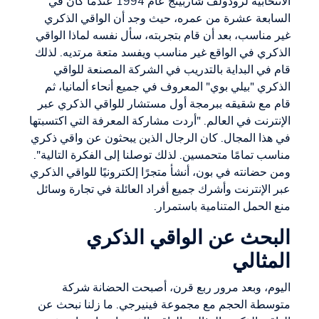
الانتخابية لرودولف شاربينج عام 1994 عندما كان في
السابعة عشرة من عمره، حيث وجد أن الواقي الذكري
غير مناسب، بعد أن قام بتجربته، سأل نفسه لماذا الواقي
الذكري في الواقع غير مناسب ويفسد متعة مرتديه. لذلك
قام في البداية بالتدريب في الشركة المصنعة للواقي
الذكري "بيلي بوي" المعروف في جميع أنحاء ألمانيا، ثم
قام مع شقيقه ببرمجة أول مستشار للواقي الذكري عبر
الإنترنت في العالم. "أردت مشاركة المعرفة التي اكتسبتها
في هذا المجال. كان الرجال الذين يبحثون عن واقي ذكري
مناسب تمامًا متحمسين. لذلك توصلنا إلى الفكرة التالية".
ومن حضانته في بون، أنشأ متجرًا إلكترونيًا للواقي الذكري
عبر الإنترنت وأشرك جميع أفراد العائلة في تجارة وسائل
منع الحمل المتنامية باستمرار.
البحث عن الواقي الذكري
المثالي
اليوم، وبعد مرور ربع قرن، أصبحت الحضانة شركة
متوسطة الحجم مع مجموعة فينيرجي. ما زلنا نبحث عن