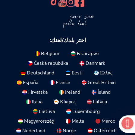
your size
pure feel
اختر بلدك/لغتك:
Belgium
България
Česká republika
Danmark
Deutschland
Eesti
Ελλάς
España
France
Great Britain
Hrvatska
Ireland
Ísland
Italia
Κύπρος
Latvija
Lietuva
Luxembourg
Magyarország
Malta
Maroc
Nederland
Norge
Österreich