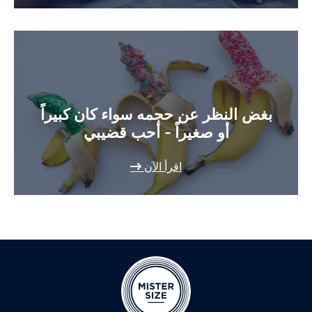
بغض النظر عن حجمه سواء كان كبيراً
أو صغيراً - أحب قضيبي
اقرأ الآن