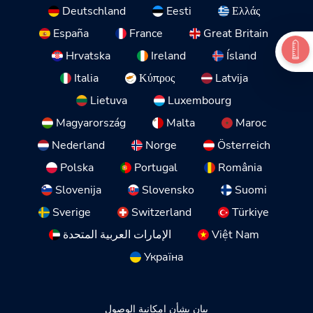
Deutschland
Eesti
Ελλάς
España
France
Great Britain
Hrvatska
Ireland
Ísland
Italia
Κύπρος
Latvija
Lietuva
Luxembourg
Magyarország
Malta
Maroc
Nederland
Norge
Österreich
Polska
Portugal
România
Slovenija
Slovensko
Suomi
Sverige
Switzerland
Türkiye
Việt Nam
الإمارات العربية المتحدة
Україна
بيان بشأن إمكانية الوصول